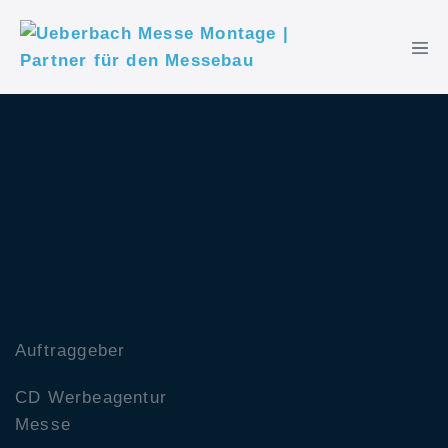
Auftraggeber
CD Werbeagentur
Messe