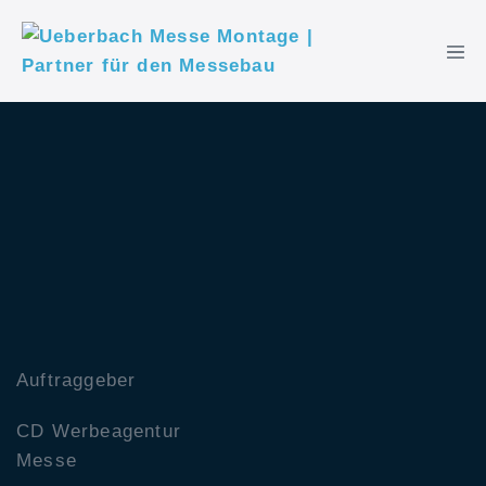
Auftraggeber
CD Werbeagentur
Messe