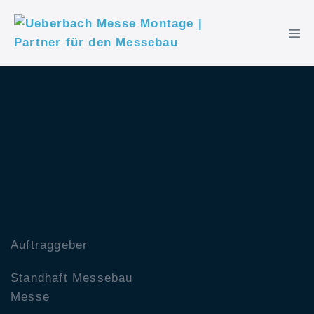
Auftraggeber
Standhaft Messebau
Messe